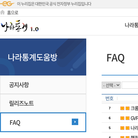
이 누리집은 대한민국 공식 전자정부 누리집입니다
홈으로
나라
FAQ
나라통계도움방
공지사항
번호
릴리즈노트
크롬
7
GV
6
FAQ
나라
5
행정
4