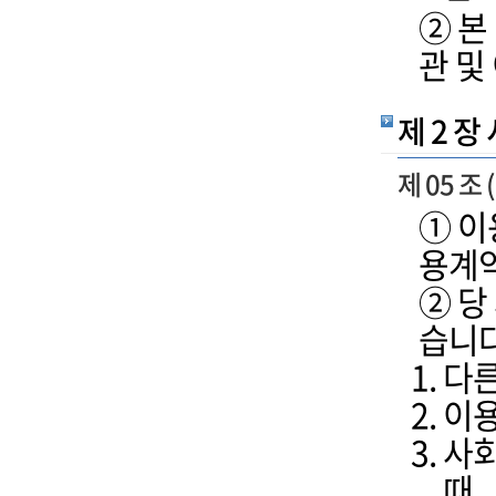
② 본
관 및
제 2 장
제 05 조
① 이
용계약
② 당
습니다
다른
이용
사회
때