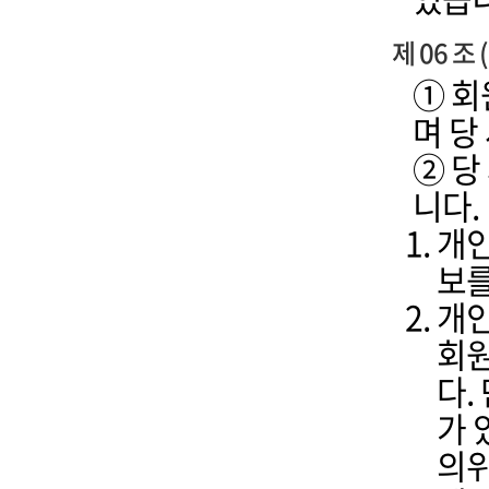
제 06 조
① 회
며 당
② 당
니다.
개인
보를
개인
회원
다.
가 
의위