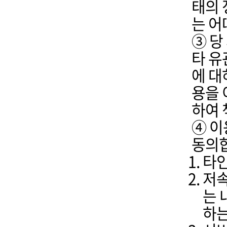
태의 
는 어
③ 당
타 유
에 대
용을 
하여 
④ 이
동의
타인
저속
는 
하는