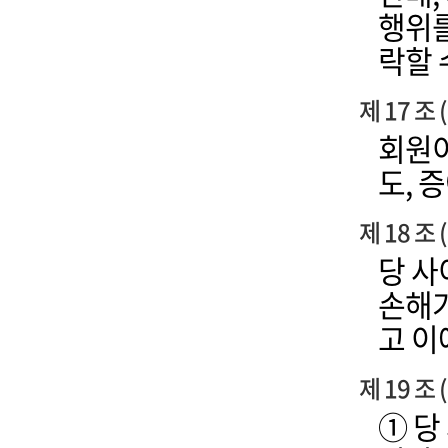
행위를
락할 
제 17 조
회원이
도, 
제 18 조
당 사
손해가
고 이
제 19 조
① 당