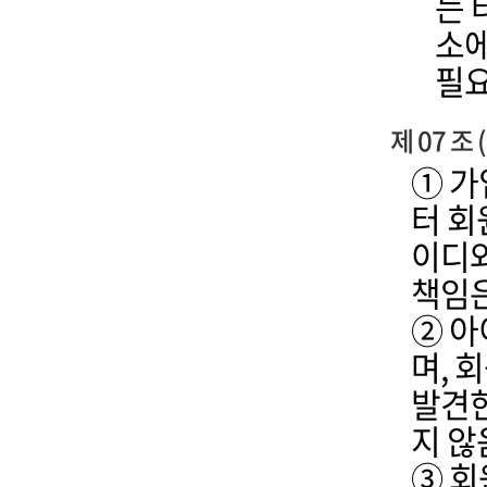
는 
소에
필요
제 07 조
① 가
터 회
이디와
책임은
② 아
며, 
발견한
지 않
③ 회