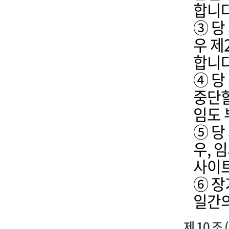
합니다
③ 당
우 제
합니다
④ 당
중단할
임도 
⑤ 당
우, 
사이트
⑥ 장
일간의
제 10 조