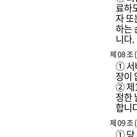
료하도
자 또
하는 
니다.
제 08 조
① 서
장이 
② 제
정한 
합니다
제 09 
① 당