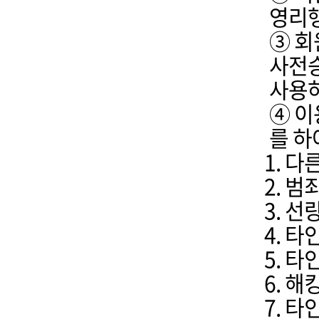
영리행
③ 회
사전승
사용하
④ 이
를 하
다른
범죄
선량
타인
타인
해킹
타인