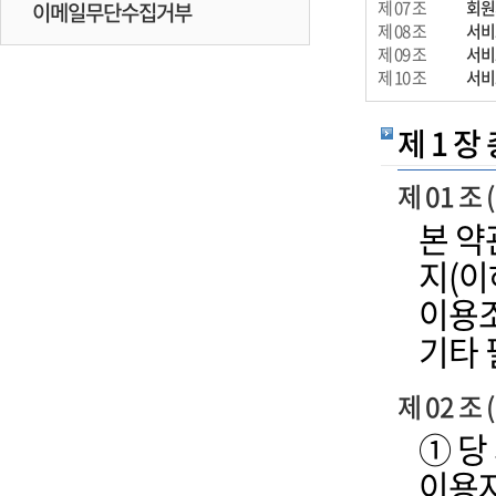
제 07 조
회원
이메일무단수집거부
제 08 조
서비
제 09 조
서비
제 10 조
서비
제 1 장
제 01 조 
본 
지(이
이용조
기타 
제 02 조
① 당
이용자