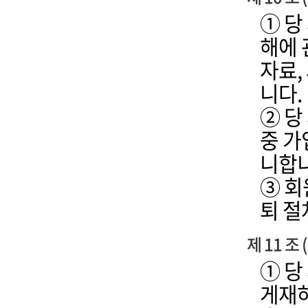
① 당
해에 
자료,
니다.
② 당
중 가
니합니
③ 회
퇴 절
제 11 조
① 당
게재하