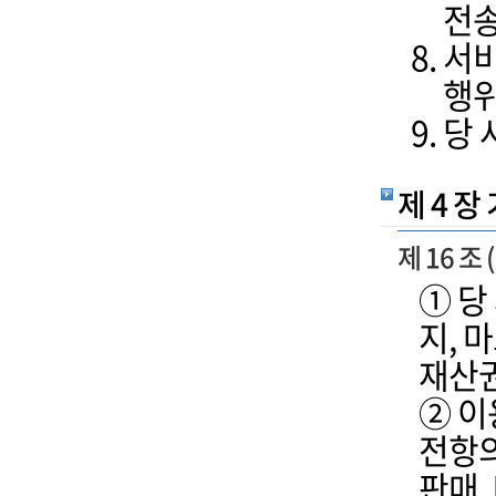
전송
서비
행
당 
제 4 장
제 16 조
① 당
지, 
재산권
② 이
전항의
판매,