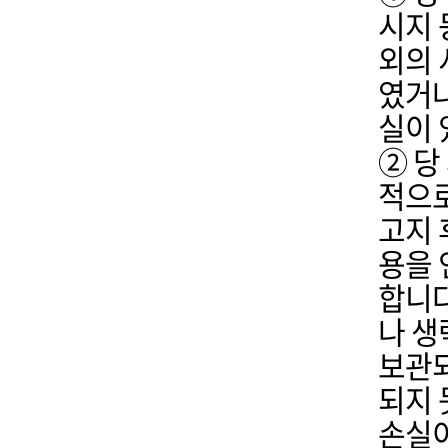
시지 
외의 
였거나
실이 
② 당
적으로
고지 
용을 
합니다
나 생
보관되
되지 
손실이