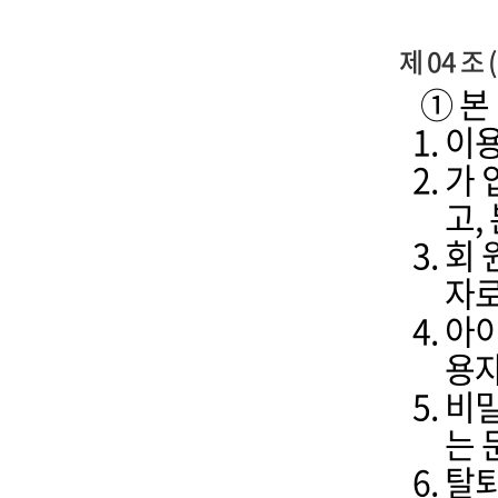
제 04 조
① 본
이용
가 
고,
회 
자로
아이
용자
비밀
는 
탈퇴