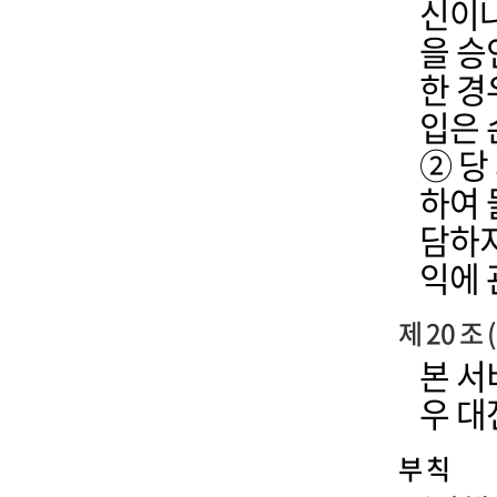
신이나
을 승
한 경
입은 
② 당
하여 
담하지
익에 
제 20 조
본 서
우 대
부 칙