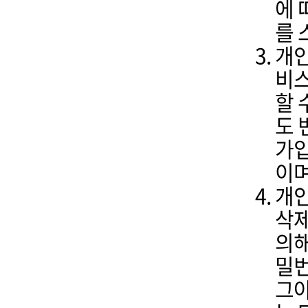
에 
를 
개인
비스
할 
도 
가입
이며
개인
삭제
의해
밀번
그아