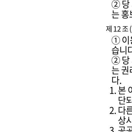
② 당
는 홍
제 12 조
① 이
습니다
② 당
는 권
다.
본 
단되
다른
상시
공공