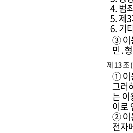
범죄
제3
기타
③ 이
민․형
제 13 
① 이
그러하
는 이
이로 
② 이
전자메