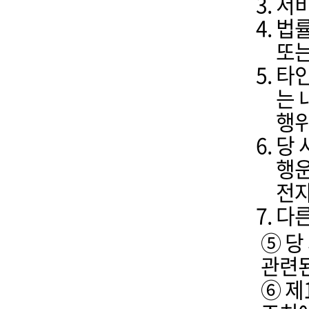
서비
법률
또는
타인
는 
행
당 
행운
전자
다른
⑤ 당
관련된
⑥ 제