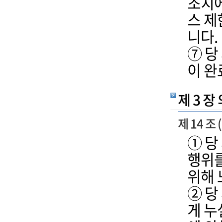
조치에
스 제
니다.
⑦ 당
이 완
제 3 장
제 14 조
① 당
행위를
위해 
② 당
게 누