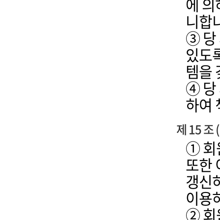
에 의
니합니
③ 당
있도록
템을 
④ 당
하여 
제 15 조
① 회
또한 
갱신하
이용하
② 회