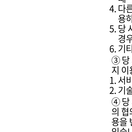
다른
용하
당 
경
기타
③ 당
지 이
서비
기술
④ 당
의 협
용을 
있습니