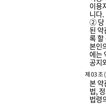
이용자
니다.
② 당
된 약
록 할
본인의
에는 
공지와
제 03 조
본 약
법, 
법령의