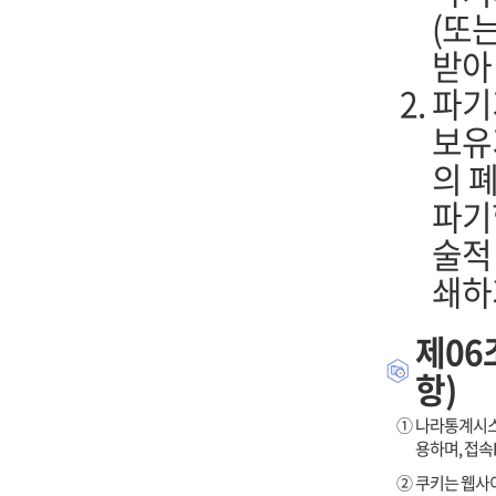
(또
받아
파기
보유
의 
파기
술적
쇄하
제06
항)
①
나라통계시스템
용하며, 접속
②
쿠키는 웹사이