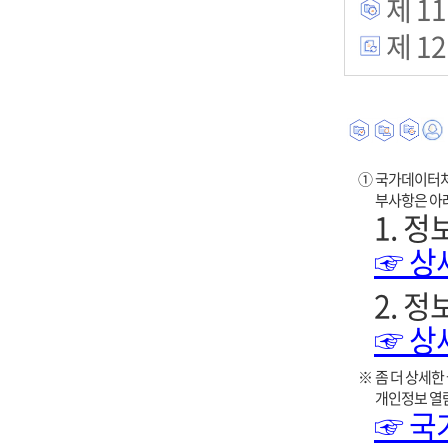
제 11
제 12
①
국가데이터처
부사항은 아
1. 
☞ 상
2. 
☞ 상
※
좀 더 상세
개인정보 열람
☞ 국