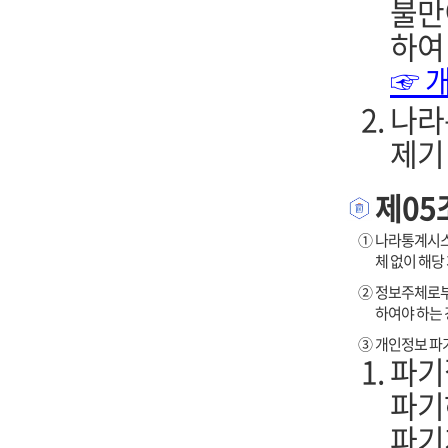
불만
하여
☞ 
나라
제기
제05
①
나라통계시스템
체 없이 해당
②
정보주체로부
하여야 하는 
③
개인정보 파기
파기
파기
파기