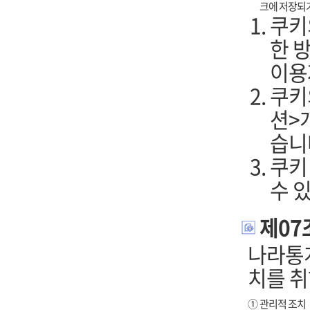
크에 저장되
쿠키
한 
이용
쿠키
션>
습니
쿠키
수 
제07
나라통
치를 취
①
관리적 조치