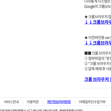
나라통계 시스템은 인터
Google의 크롬(
★ 크롬브라우저 업데이
↓↓크롬브라우
★ 이전버전용 ver.
↓↓크롬브라우
■■ 크롬 브라우저
① 첨부파일의 "운
② "크롬 브라우저
③ 압축 해제 후 사
크롬 브라우저 
서비스안내
|
이용약관
|
개인정보처리방침
|
이메일무단수집거부
[35208] 대전광역시 서구 청사로 189 (둔산동, 정부대전청사3동)