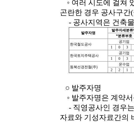
◦ 여러 시도에 걸쳐 
곤란한 경우 공사구간(
- 공사지역은 건축물
발주자세분류
발주자명
*분류부호
공기업
한국철도공사
1
0
3
공기업
한국토지주택공사
1
0
3
운수업
동북선경전철(주)
2
2
1
○ 발주자명
◦ 발주자명은 계약서
- 직영공사인 경우는
자료와 기성자료간의 