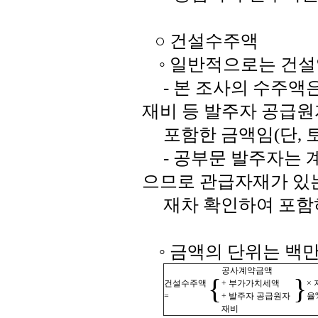
○ 건설수주액
◦ 일반적으로는 건설
- 본 조사의 수주액
재비 등 발주자 공급
포함한 금액임(단, 
- 공부문 발주자는 
으므로 관급자재가 있
재차 확인하여 포함
◦ 금액의 단위는 백
공사계약금액
{
}
건설수주액
+ 부가가치세액
×
=
+ 발주자 공급원자
율
재비