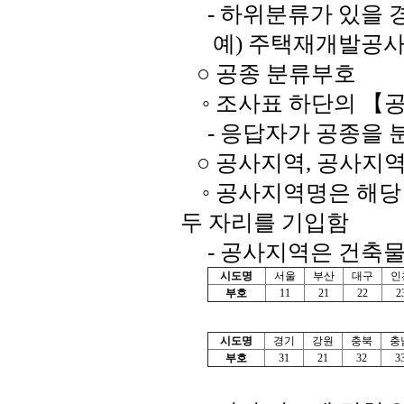
- 하위분류가 있을 
예) 주택재개발공사는
○ 공종 분류부호
◦ 조사표 하단의 【공
- 응답자가 공종을 
○ 공사지역, 공사지
◦ 공사지역명은 해당
두 자리를 기입함
- 공사지역은 건축물
시도명
서울
부산
대구
인
부호
11
21
22
2
시도명
경기
강원
충북
충
부호
31
21
32
3