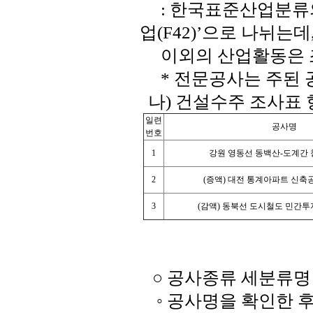
: 한국표준산업분류의 
업(F42)’으로 나뉘는데
이외의 산업활동은 
* 전문공사는 주된 
나) 건설수주 조사표
일련
공사명
번호
1
강원 영동선 동백산-도계간
2
(증액) 대전 통계아파트 신축공사
3
(감액) 동북선 도시철도 민간
○ 공사종류 세분류명
◦ 공사명을 확인한 후