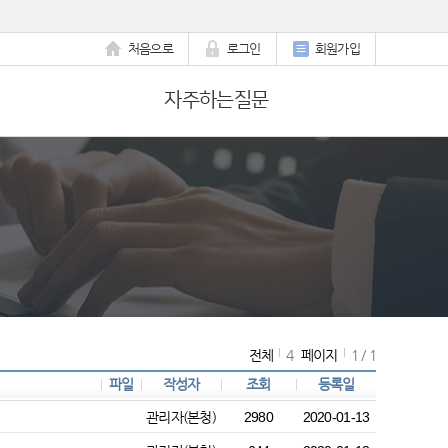
처음으로
로그인
회원가입
자주하는질문
전체
4
페이지
1 / 1
파일
작성자
조회
등록일
관리자(본청)
2980
2020-01-13